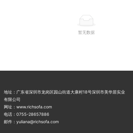
暂无数据
地址：广东省深圳市龙岗区园山街道大康村18号深圳市美华居实业
有限公司
网址：
www.richsofa.com
电话：
0755-286
57886
邮件：
yuliana@richsofa.com